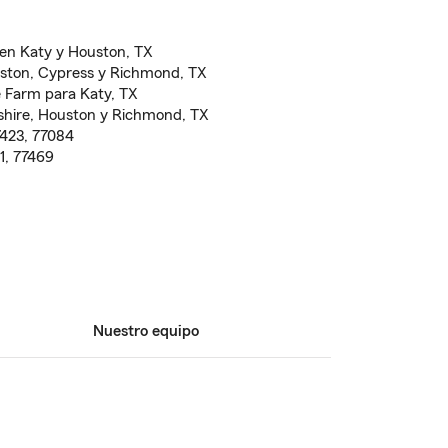
 en Katy y Houston, TX
uston, Cypress y Richmond, TX
e Farm para Katy, TX
kshire, Houston y Richmond, TX
7423, 77084
71, 77469
Nuestro equipo