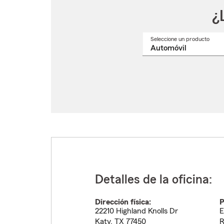
¿
Seleccione un producto
Selec
un
nomb
de
produ
del
menú
despl
Detalles de la oficina:
Dirección física:
P
22210 Highland Knolls Dr
E
Katy
,
TX
77450
R