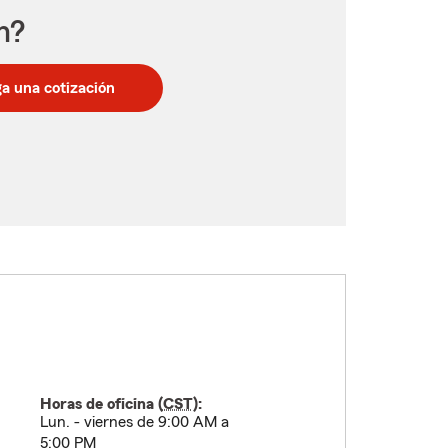
n?
a una cotización
Horas de oficina (
CST
):
Lun. - viernes de 9:00 AM a
5:00 PM