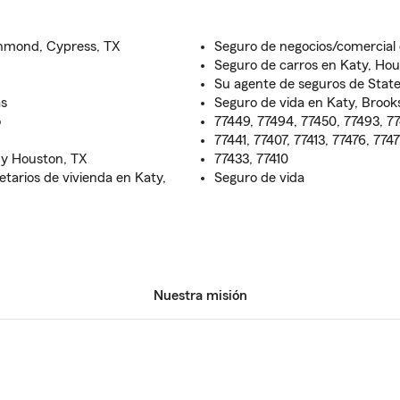
chmond, Cypress, TX
Seguro de negocios/comercial
Seguro de carros en Katy, Ho
Su agente de seguros de Stat
as
Seguro de vida en Katy, Broo
o
77449, 77494, 77450, 77493, 7
77441, 77407, 77413, 77476, 774
 y Houston, TX
77433, 77410
etarios de vivienda en Katy,
Seguro de vida
Nuestra misión