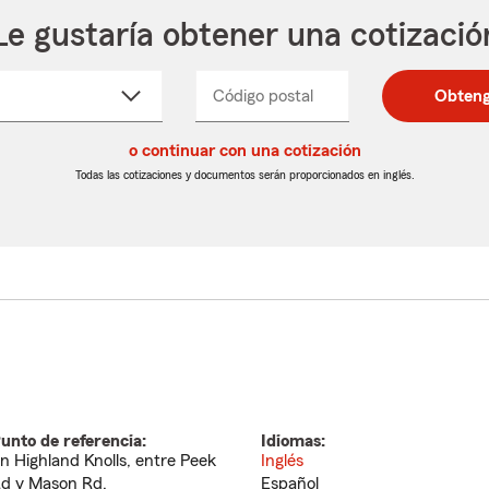
Le gustaría obtener una cotizació
cione
Código postal
Ingresa
Ingresa
Obteng
_____
un
un
re
código
código
cto
o continuar con una cotización
postal
postal
de
de
Todas las cotizaciones y documentos serán proporcionados en inglés.
egable
5
5
dígitos
dígitos
unto de referencia:
Idiomas:
n Highland Knolls, entre Peek
Inglés
d y Mason Rd.
Español