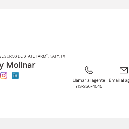
Pasar
al
contenido
principal
®
SEGUROS DE STATE FARM
,
KATY
, TX
 Molinar
Llamar al agente
Email al a
713-266-4545